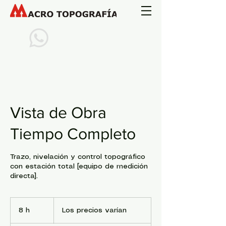
(444) 6530626
Vista de Obra
Tiempo Completo
Trazo, nivelación y control topográfico
con estación total [equipo de medición
directa].
Los
precios
8 h
8
Los precios varían
varían